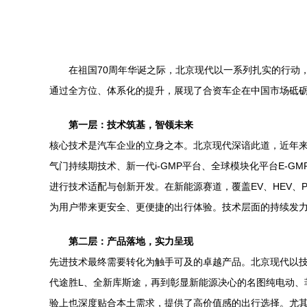
在祖国70周年华诞之际，北京现代以一系列扎实的行动
通过全方位、体系化的提升，展现了合资车企在中国市场砥
第一层：技术筑基，智领未来
核心技术是汽车企业的立身之本。北京现代深谙此道，近年来
气门持续期技术、新一代i-GMP平台、全球模块化平台E-
进行技术适配与创新开发。在新能源赛道，覆盖EV、HEV、P
为用户带来更安全、更便捷的出行体验。技术层面的持续发力
第二层：产品落地，实力呈现
先进技术最终需要转化为触手可及的卓越产品。北京现代以技
代途胜L、全新库斯途，再到彰显新能源决心的名图纯电动
验上也深度贴合本土需求，提供了高价值感的出行选择。尤其