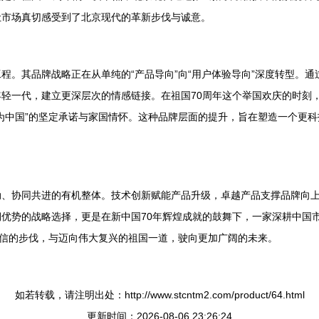
让市场真切感受到了北京现代的革新步伐与诚意。
。其品牌战略正在从单纯的“产品导向”向“用户体验导向”深度转型。通
轻一代，建立更深层次的情感链接。在祖国70周年这个举国欢庆的时刻
为中国”的坚定承诺与家国情怀。这种品牌层面的提升，旨在塑造一个更
动、协同共进的有机整体。技术创新赋能产品升级，卓越产品支撑品牌向
优势的战略选择，更是在新中国70年辉煌成就的鼓舞下，一家深耕中国
自信的步伐，与迈向伟大复兴的祖国一道，驶向更加广阔的未来。
如若转载，请注明出处：http://www.stcntm2.com/product/64.html
更新时间：2026-08-06 23:26:24