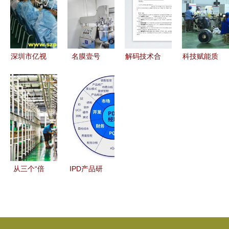
公示 技术
发生活
之路
咨询的机遇
与责任
深圳市亿视
名膜壹号
解码技术合
科技赋能质
电子技术发
探索新国货
作开发合同
效提升 宿
展 金属加
化妆品的技
从条文到成
豫工业经济
工产品的技
术突围之路
功合作的桥
发展势头强
术创新与深
梁
劲的技术咨
度开发
询观察
从三个“倍
IPD产品研
增”看铜梁
发成功之道
科技创新发
从工程师到
展中的技术
工程商人，