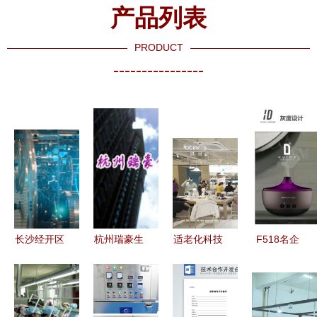
产品列表
PRODUCT
----------------
长沙经开区
杭州瑞豪生
适老化科技
F518名企
2020年度
物科技 技
产品成为年
录 国家高
智能制造政
术与产品就
货新宠 让
新技术企业
策配套奖励
是契机
技术融入银
的技术开发